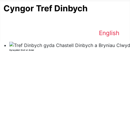
Cyngor Tref Dinbych
Dewiswch eich iai
English
Hyrwyddo'r Dref a'r Ardal