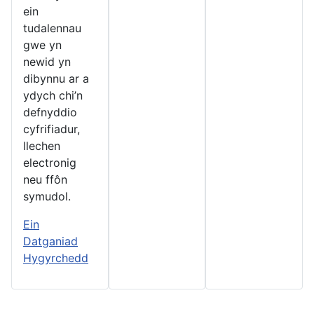
ein
tudalennau
gwe yn
newid yn
dibynnu ar a
ydych chi’n
defnyddio
cyfrifiadur,
llechen
electronig
neu ffôn
symudol.
Ein
Datganiad
Hygyrchedd