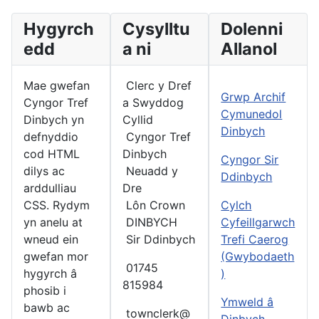
Hygyrch
Cysylltu
Dolenni
edd
a ni
Allanol
Mae gwefan
Clerc y Dref
Grwp Archif
Cyngor Tref
a Swyddog
Cymunedol
Dinbych yn
Cyllid
Dinbych
defnyddio
Cyngor Tref
cod HTML
Dinbych
Cyngor Sir
dilys ac
Neuadd y
Ddinbych
arddulliau
Dre
CSS. Rydym
Lôn Crown
Cylch
yn anelu at
DINBYCH
Cyfeillgarwch
wneud ein
Sir Ddinbych
Trefi Caerog
gwefan mor
(Gwybodaeth
01745
hygyrch â
)
815984
phosib i
Ymweld â
bawb ac
townclerk@
Dinbych