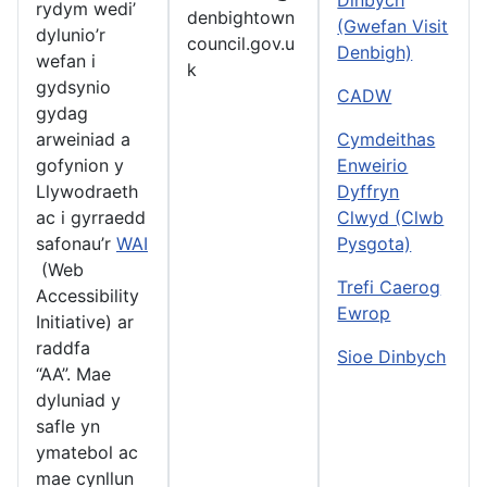
rydym wedi’
denbightown
(Gwefan Visit
dylunio’r
council.gov.u
Denbigh)
wefan i
k
gydsynio
CADW
gydag
arweiniad a
Cymdeithas
gofynion y
Enweirio
Llywodraeth
Dyffryn
ac i gyrraedd
Clwyd (Clwb
safonau’r
WAI
Pysgota)
(Web
Trefi Caerog
Accessibility
Ewrop
Initiative) ar
raddfa
Sioe Dinbych
“AA”. Mae
dyluniad y
safle yn
ymatebol ac
mae cynllun