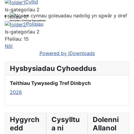
Cyllid
Is-gategorïau 2
Ffeiliau: 17
Hyrwyddo a Chefnogi Digwyddiadau
Polisiau
Is-gategorïau 2
Ffeiliau: 15
Nôl
Powered by jDownloads
Hysbysiadau Cyhoeddus
Teithiau Tywysedig Tref Dinbych
2026
Hygyrch
Cysylltu
Dolenni
edd
a ni
Allanol