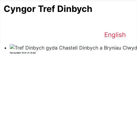
Cyngor Tref Dinbych
Dewiswch eich iai
English
Hyrwyddo'r Dref a'r Ardal