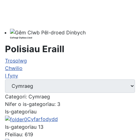
Cefnogi Clybiau Lleol
Polisiau Eraill
Trosolwg
Chwilio
I fyny
Categori: Cymraeg
Nifer o is-gategorïau: 3
Is-gategorïau
Cyfarfodydd
Is-gategorïau 13
Ffeiliau: 619