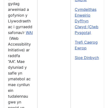
gydag
arweiniad a
Cymdeithas
gofynion y
Enweirio
Llywodraeth
Dyffryn
ac i gyrraedd
Clwyd (Clwb
safonau’r
WAI
Pysgota)
(Web
Trefi Caerog
Accessibility
Ewrop
Initiative) ar
raddfa
Sioe Dinbych
“AA”. Mae
dyluniad y
safle yn
ymatebol ac
mae cynllun
ein
tudalennau
gwe yn
newid yn