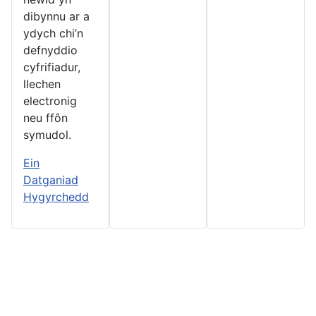
dibynnu ar a
ydych chi’n
defnyddio
cyfrifiadur,
llechen
electronig
neu ffôn
symudol.
Ein
Datganiad
Hygyrchedd