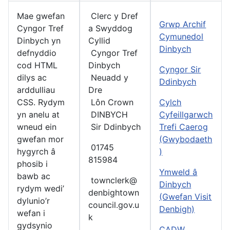
Mae gwefan
Clerc y Dref
Grwp Archif
Cyngor Tref
a Swyddog
Cymunedol
Dinbych yn
Cyllid
Dinbych
defnyddio
Cyngor Tref
cod HTML
Dinbych
Cyngor Sir
dilys ac
Neuadd y
Ddinbych
arddulliau
Dre
CSS. Rydym
Lôn Crown
Cylch
yn anelu at
DINBYCH
Cyfeillgarwch
wneud ein
Sir Ddinbych
Trefi Caerog
gwefan mor
(Gwybodaeth
01745
hygyrch â
)
815984
phosib i
Ymweld â
bawb ac
townclerk@
Dinbych
rydym wedi’
denbightown
(Gwefan Visit
dylunio’r
council.gov.u
Denbigh)
wefan i
k
gydsynio
CADW